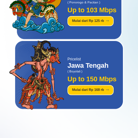
( Ponorogo & Pacitan )​
Up to 103 Mbps​
Mulai dari Rp 125 rb
Pricelist
Jawa Tengah
( Boyolali )
Up to 150 Mbps
Mulai dari Rp 168 rb