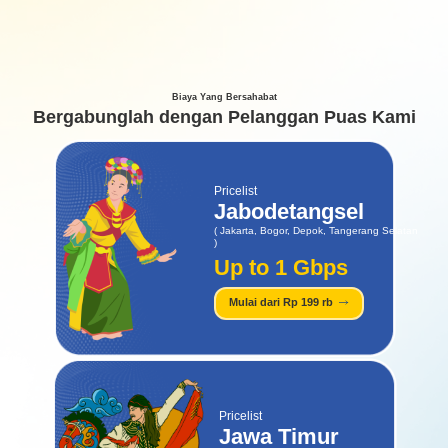
Biaya Yang Bersahabat
Bergabunglah dengan Pelanggan Puas Kami
Pricelist
Jabodetangsel
( Jakarta, Bogor, Depok, Tangerang Selatan
)
Up to 1 Gbps
Mulai dari Rp 199 rb
Pricelist
Jawa Timur​