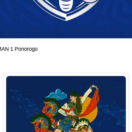
SMAN 1 Ponorogo