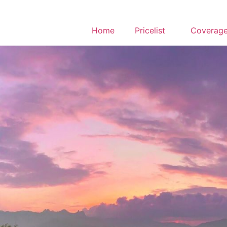
Home
Pricelist
Coverag