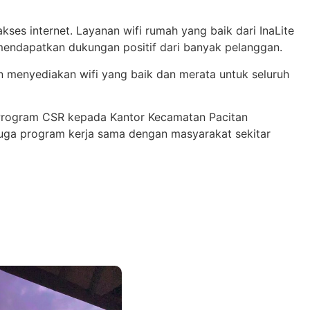
kses internet. Layanan wifi rumah yang baik dari InaLite
mendapatkan dukungan positif dari banyak pelanggan.
 menyediakan wifi yang baik dan merata untuk seluruh
 Program CSR kepada Kantor Kecamatan Pacitan
juga program kerja sama dengan masyarakat sekitar