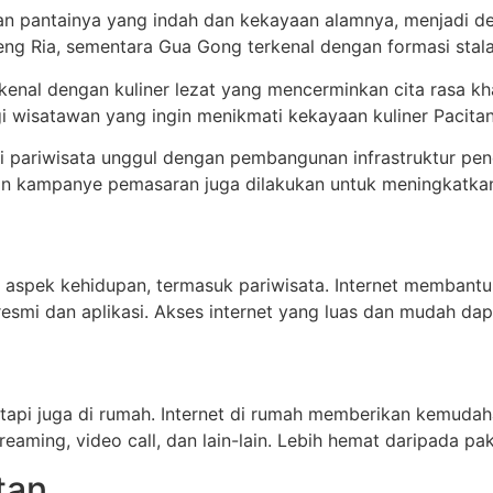
gan pantainya yang indah dan kekayaan alamnya, menjadi d
 Teleng Ria, sementara Gua Gong terkenal dengan formasi st
erkenal dengan kuliner lezat yang mencerminkan cita rasa k
agi wisatawan yang ingin menikmati kekayaan kuliner Pacitan
si pariwisata unggul dengan pembangunan infrastruktur pen
n kampanye pemasaran juga dilakukan untuk meningkatkan vi
ng aspek kehidupan, termasuk pariwisata. Internet memba
eb resmi dan aplikasi. Akses internet yang luas dan mudah
tetapi juga di rumah. Internet di rumah memberikan kemuda
treaming, video call, dan lain-lain. Lebih hemat daripada p
tan