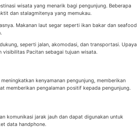
estinasi wisata yang menarik bagi pengunjung. Beberapa
alaktit dan stalagmitenya yang memukau.
hasnya. Makanan laut segar seperti ikan bakar dan seafood
.
dukung, seperti jalan, akomodasi, dan transportasi. Upaya
sibilitas Pacitan sebagai tujuan wisata.
ntu meningkatkan kenyamanan pengunjung, memberikan
 dapat memberikan pengalaman positif kepada pengunjung.
han komunikasi jarak jauh dan dapat digunakan untuk
aket data handphone.